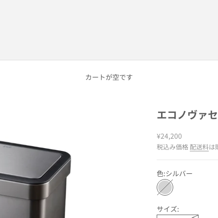
カートが空です
エコノヴァセン
セール価格
¥24,200
税込み価格
配送料
は
色:
シルバー
シルバー
サイズ: