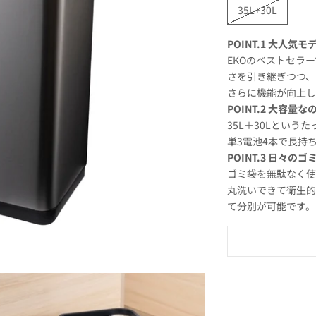
35L+30L
POINT.1 大人
EKOのベストセラ
さを引き継ぎつつ、
さらに機能が向上し
POINT.2 大容量
35L＋30Lとい
単3電池4本で長持
POINT.3 日々
ゴミ袋を無駄なく使
丸洗いできて衛生的
て分別が可能です。