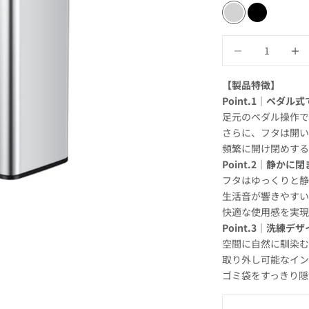
シルバー
ブラック
数量を減らす
数量を
【製品特徴】
Point.1｜ペダ
足元のペダル操作で
さらに、フタは開
頻繁に開け閉めする
Point.2｜静か
フタはゆっくりと
生活音が響きやす
快適な使用感を実現
Point.3｜洗練
空間に自然に馴染
取り外し可能なイ
ゴミ袋をすっきり隠