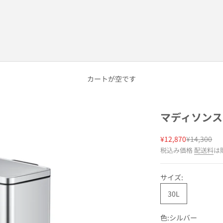
カートが空です
マディソンステ
セール価格
通常価格
¥12,870
¥14,300
税込み価格
配送料
は
サイズ:
30L
色:
シルバー