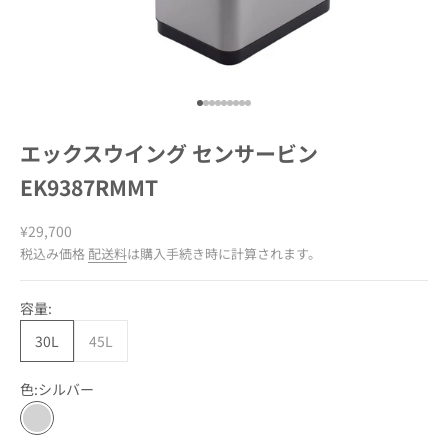
項目に移動する 1
項目に移動する 2
項目に移動する 3
項目に移動する 4
項目に移動する 5
項目に移動する 6
項目に移動する 7
項目に移動する 8
項目に移動する 9
エックスウイング センサービン
EK9387RMMT
セール価格
¥29,700
税込み価格
配送料
は購入手続き時に計算されます。
容量:
30L
45L
色:
シルバー
シルバー